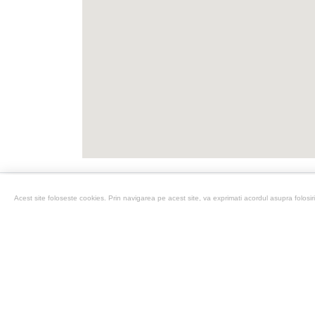
Acest site foloseste cookies. Prin navigarea pe acest site, va exprimati acordul asupra folosirii
Prețurile autovehiculelor includ TVA. A
dotărilor standard și opționale la distri
Imaginile afișate au caracter ilustrativ.
Primele de asigurare, indiferent de tip
Repr