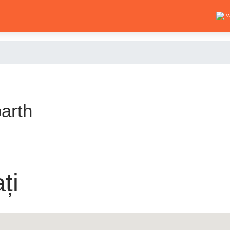
V
barth
ți