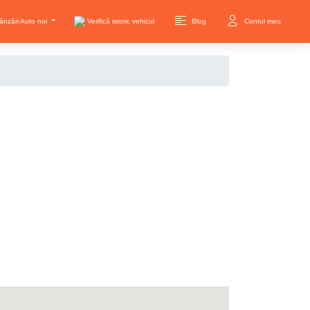
ânzări Auto noi
Verifică istoric vehicul
Blog
Contul meu