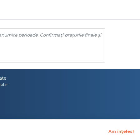
anumite perioade. Confirmați prețurile finale și
tate
site-
Am înțeles!
upraveghere Financiara