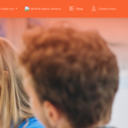
i Auto noi
Verifică istoric vehicul
Blog
Contul meu