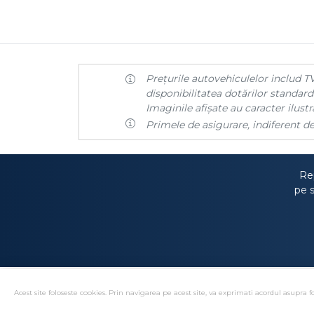
Prețurile autovehiculelor includ TV
disponibilitatea dotărilor standard 
Imaginile afișate au caracter ilustra
Primele de asigurare, indiferent de
Rep
pe s
Acest site foloseste cookies. Prin navigarea pe acest site, va exprimati acordul asupra fo
Solutionare alternativa 