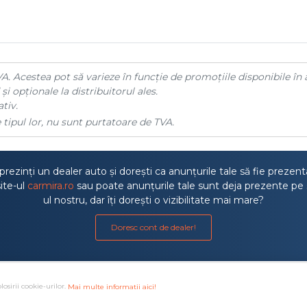
A. Acestea pot să varieze în funcție de promoțiile disponibile în 
și opționale la distribuitorul ales.
tiv.
 tipul lor, nu sunt purtatoare de TVA.
rezinți un dealer auto și dorești ca anunțurile tale să fie prezen
ite-ul
carmira.ro
sau poate anunțurile tale sunt deja prezente pe 
ul nostru, dar îți dorești o vizibilitate mai mare?
Doresc cont de dealer!
losirii cookie-urilor.
Mai multe informatii aici!
a litigiilor
·
Protectia consumatorului ANPC
·
Autoritatea de S