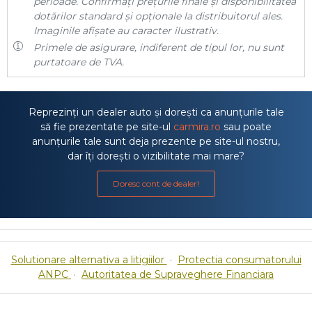
perioade. Confirmați prețurile finale și disponibilitatea
dotărilor standard și opționale la distribuitorul ales.
Imaginile afișate au caracter ilustrativ.
Primele de asigurare, indiferent de tipul lor, nu sunt
purtatoare de TVA.
Reprezinți un dealer auto și dorești ca anunțurile tale
să fie prezentate pe site-ul
carmira.ro
sau poate
anunțurile tale sunt deja prezente pe site-ul nostru,
dar îți dorești o vizibilitate mai mare?
Doresc cont de dealer!
Solutionare alternativa a litigiilor
·
Protectia consumatorului
ANPC
·
Autoritatea de Supraveghere Financiara