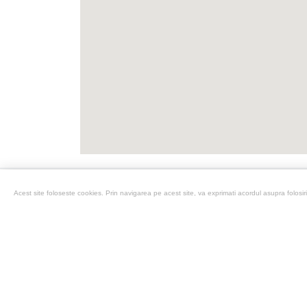
Acest site foloseste cookies. Prin navigarea pe acest site, va exprimati acordul asupra folosirii
Prețurile autovehiculelor includ TVA. A
dotărilor standard și opționale la distri
Imaginile afișate au caracter ilustrativ.
Primele de asigurare, indiferent de tip
Repr