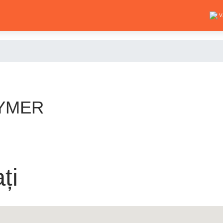
V
 HYMER
ți