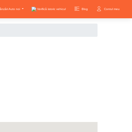
ânzări Auto noi
Verifică istoric vehicul
Blog
Contul meu