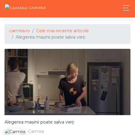
CARMIRA
carmira.ro
Cele mai recente articole
Alegerea mașinii poate salva vieți
Alegerea mașinii poate salva vieți
Carmira