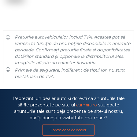
Prețurile autovehiculelor includ TVA. Acestea pot să
varieze în funcție de promoțiile disponibile în anumite
perioade. Confirmați prețurile finale și disponibilitatea
dotărilor standard și opționale la distribuitorul ales.
Imaginile afișate au caracter ilustrativ.
Primele de asigurare, indiferent de tipul lor, nu sunt
purtatoare de TVA.
Reprezinți un dealer auto și dorești ca anunțurile tale
să fie prezentate pe site-ul
carmira.ro
sau poate
anunțurile tale sunt deja prezente pe site-ul nostru,
dar îți dorești o vizibilitate mai mare?
Doresc cont de dealer!