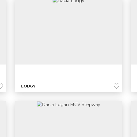
LODGY