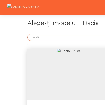
CARMIRA
Alege-ți modelul · Dacia