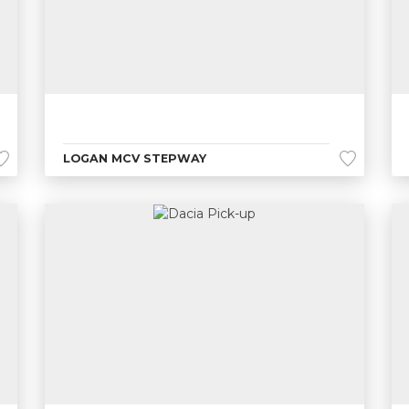
LOGAN MCV STEPWAY