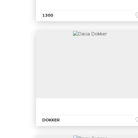
1300
DOKKER