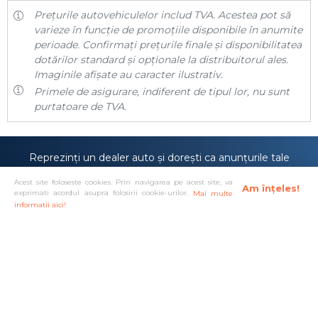
Prețurile autovehiculelor includ TVA. Acestea pot să
varieze în funcție de promoțiile disponibile în anumite
perioade. Confirmați prețurile finale și disponibilitatea
dotărilor standard și opționale la distribuitorul ales.
Imaginile afișate au caracter ilustrativ.
Primele de asigurare, indiferent de tipul lor, nu sunt
purtatoare de TVA.
Reprezinți un dealer auto și dorești ca anunțurile tale
să fie prezentate pe site-ul
carmira.ro
sau poate
Acest site foloseste cookies. Prin navigarea pe acest site, va
anunțurile tale sunt deja prezente pe site-ul nostru,
Am înțeles!
exprimati acordul asupra folosirii cookie-urilor.
Mai multe
dar îți dorești o vizibilitate mai mare?
informatii aici!
Doresc cont de dealer!
Solutionare alternativa a litigiilor
·
Protectia consumatorului