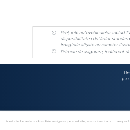
Prețurile autovehiculelor includ TV
disponibilitatea dotărilor standard 
Imaginile afișate au caracter ilustra
Primele de asigurare, indiferent de
Rep
pe s
Acest site foloseste cookies. Prin navigarea pe acest site, va exprimati acordul asupra fo
Solutionare alternativa 