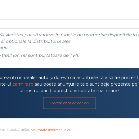
A. Acestea pot să varieze în funcție de promoțiile disponibile în 
și opționale la distribuitorul ales.
tiv.
 tipul lor, nu sunt purtatoare de TVA.
rezinți un dealer auto și dorești ca anunțurile tale să fie prezen
ite-ul
carmira.ro
sau poate anunțurile tale sunt deja prezente pe 
ul nostru, dar îți dorești o vizibilitate mai mare?
Doresc cont de dealer!
losirii cookie-urilor.
Mai multe informatii aici!
a litigiilor
·
Protectia consumatorului ANPC
·
Autoritatea de S