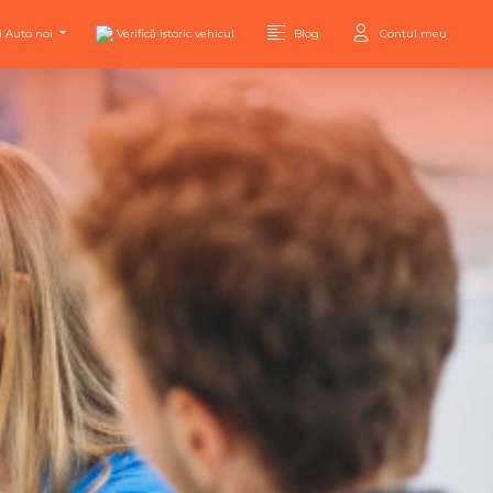
i Auto noi
Verifică istoric vehicul
Blog
Contul meu