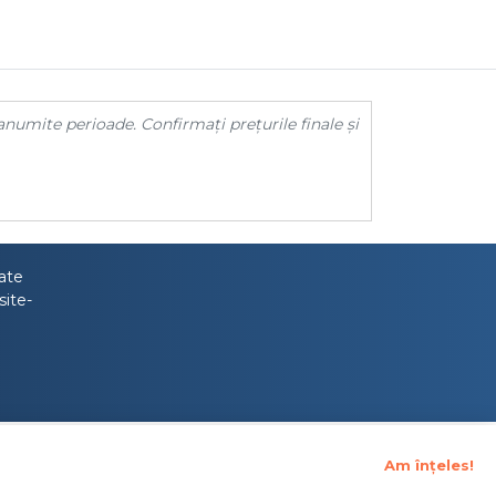
anumite perioade. Confirmați prețurile finale și
tate
site-
Am înțeles!
upraveghere Financiara